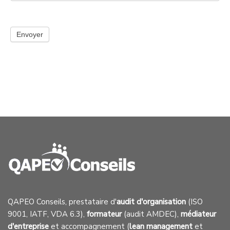
Envoyer
QAPEO Conseils, prestataire d'
audit d'organisation
(ISO
9001, IATF, VDA 6.3),
formateur
(audit AMDEC),
médiateur
d'entreprise
et accompagnement (
lean management
et