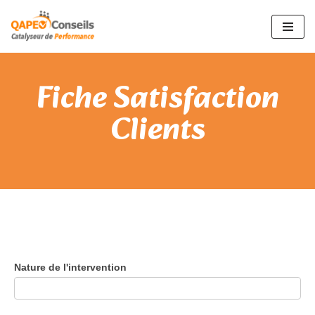
Aller
au
contenu
Fiche Satisfaction
Clients
Fiche
Nature de l'intervention
de
Satisfaction