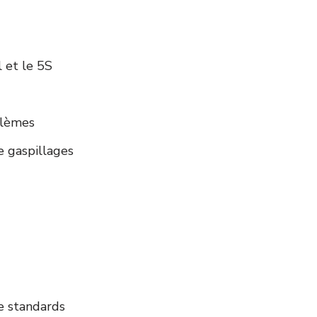
 et le 5S
blèmes
e gaspillages
e standards