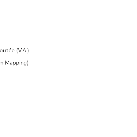
outée (V.A.)
am Mapping)