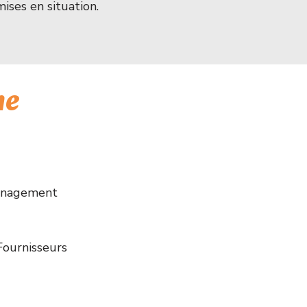
ises en situation.
me
management
 Fournisseurs