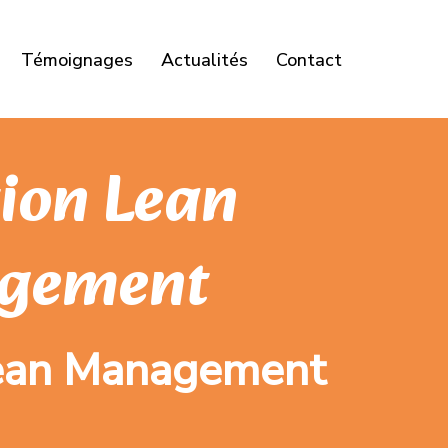
Témoignages
Actualités
Contact
ion Lean
gement
 Lean Management