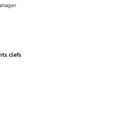
anager
nts clefs