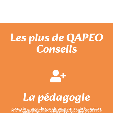
Les plus de QAPEO
Conseils
La pédagogie
Formateur pour de grands organismes de formation,
je pratique une pédagogie basée sur l'apprentissage
par la pratique, le jeu et l'implication des